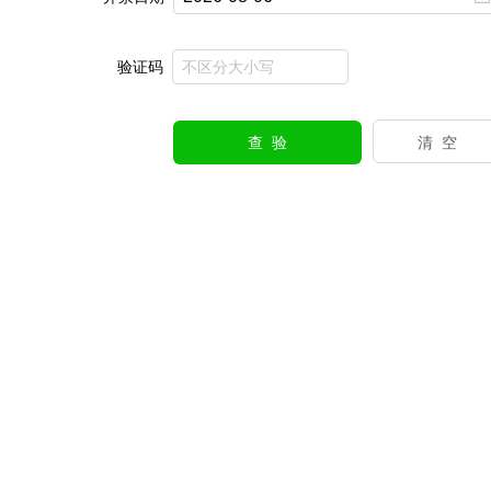
验证码
查 验
清 空